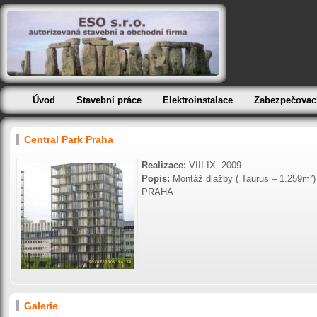
Úvod
Stavební práce
Elektroinstalace
Zabezpečovac
Central Park Praha
Realizace:
VIII-IX .2009
Popis:
Montáž dlažby ( Taurus – 1.259m²)
PRAHA
Galerie